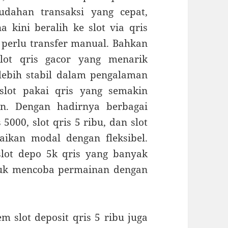
udahan transaksi yang cepat,
 kini beralih ke slot via qris
 perlu transfer manual. Bahkan
lot qris gacor yang menarik
lebih stabil dalam pengalaman
 slot pakai qris yang semakin
n. Dengan hadirnya berbagai
 5000, slot qris 5 ribu, dan slot
ikan modal dengan fleksibel.
slot depo 5k qris yang banyak
tuk mencoba permainan dengan
em slot deposit qris 5 ribu juga