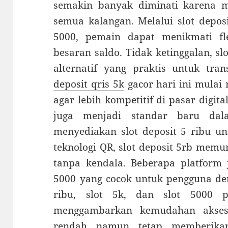
semakin banyak diminati karena 
semua kalangan. Melalui slot deposi
5000, pemain dapat menikmati fl
besaran saldo. Tidak ketinggalan, sl
alternatif yang praktis untuk tra
deposit qris 5k
gacor hari ini mulai
agar lebih kompetitif di pasar digit
juga menjadi standar baru dal
menyediakan slot deposit 5 ribu u
teknologi QR, slot deposit 5rb memun
tanpa kendala. Beberapa platform 
5000 yang cocok untuk pengguna deng
ribu, slot 5k, dan slot 5000 
menggambarkan kemudahan akses
rendah namun tetap memberika