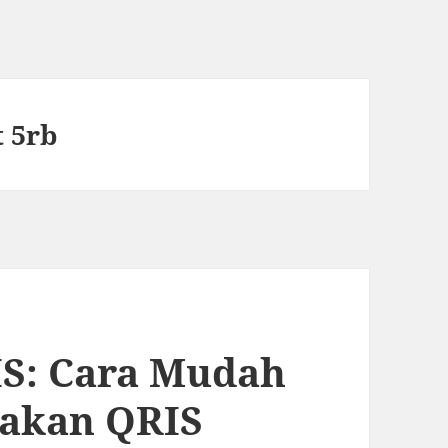
t 5rb
IS: Cara Mudah
akan QRIS