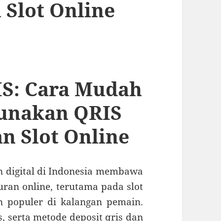
Slot Online
IS: Cara Mudah
unakan QRIS
n Slot Online
 digital di Indonesia membawa
ran online, terutama pada slot
in populer di kalangan pemain.
is, serta metode deposit qris dan