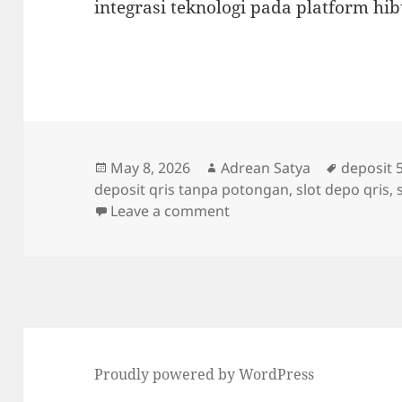
integrasi teknologi pada platform h
Posted
Author
Tags
May 8, 2026
Adrean Satya
deposit 5
on
deposit qris tanpa potongan
,
slot depo qris
,
on Panduan Slot QRIS: C
Leave a comment
Proudly powered by WordPress