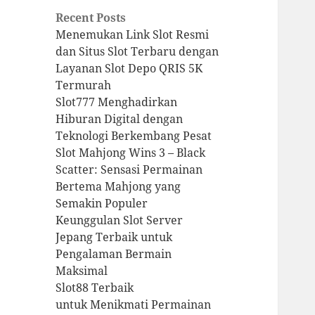
Recent Posts
Menemukan Link Slot Resmi
dan Situs Slot Terbaru dengan
Layanan Slot Depo QRIS 5K
Termurah
Slot777 Menghadirkan
Hiburan Digital dengan
Teknologi Berkembang Pesat
Slot Mahjong Wins 3 – Black
Scatter: Sensasi Permainan
Bertema Mahjong yang
Semakin Populer
Keunggulan Slot Server
Jepang Terbaik untuk
Pengalaman Bermain
Maksimal
Slot88 Terbaik
untuk Menikmati Permainan