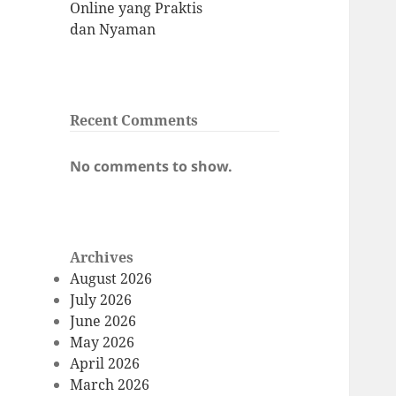
Online yang Praktis
dan Nyaman
Recent Comments
No comments to show.
Archives
August 2026
July 2026
June 2026
May 2026
April 2026
March 2026