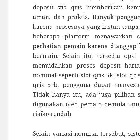
deposit via qris memberikan kem
aman, dan praktis. Banyak pengguna
karena prosesnya yang instan tanpa
beberapa platform menawarkan s
perhatian pemain karena dianggap 
bermain. Selain itu, tersedia opsi
memudahkan proses deposit haria
nominal seperti slot qris 5k, slot qris
qris 5rb, pengguna dapat menyesua
Tidak hanya itu, ada juga pilihan 
digunakan oleh pemain pemula un
risiko rendah.
Selain variasi nominal tersebut, sist