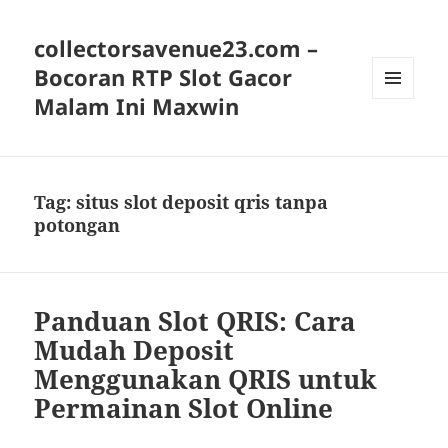
collectorsavenue23.com –
Bocoran RTP Slot Gacor
Malam Ini Maxwin
MENU
AND
WIDGETS
Tag:
situs slot deposit qris tanpa
potongan
Panduan Slot QRIS: Cara
Mudah Deposit
Menggunakan QRIS untuk
Permainan Slot Online