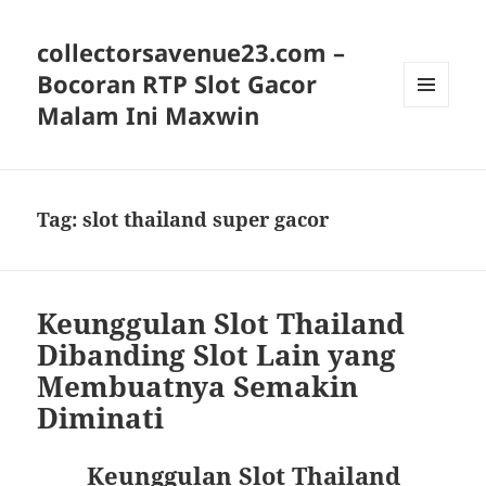
collectorsavenue23.com –
Bocoran RTP Slot Gacor
Malam Ini Maxwin
MENU
AND
WIDGETS
Tag:
slot thailand super gacor
Keunggulan Slot Thailand
Dibanding Slot Lain yang
Membuatnya Semakin
Diminati
Keunggulan Slot Thailand