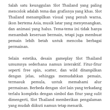
Salah satu keunggulan Slot Thailand yang paling
mencolok adalah tema dan grafisnya yang khas. Slot
Thailand menampilkan visual yang penuh warna,
ikon bertema Asia, musik latar yang menyenangkan,
dan animasi yang halus. Tema-tema ini tidak hanya
menambah keseruan bermain, tetapi juga membuat
pemain lebih betah untuk mencoba berbagai
permainan.
Selain estetika, desain gameplay Slot Thailand
umumnya sederhana namun interaktif. Fitur-fitur
seperti free spin, scatter, dan wild ditampilkan
dengan jelas, sehingga memudahkan pemain,
termasuk pemula, untuk memahami alur
permainan. Berbeda dengan slot lain yang terkadang
terlalu kompleks dengan simbol dan fitur yang sulit
dimengerti, Slot Thailand memberikan pengalaman
yang mudah diikuti namun tetap menarik.