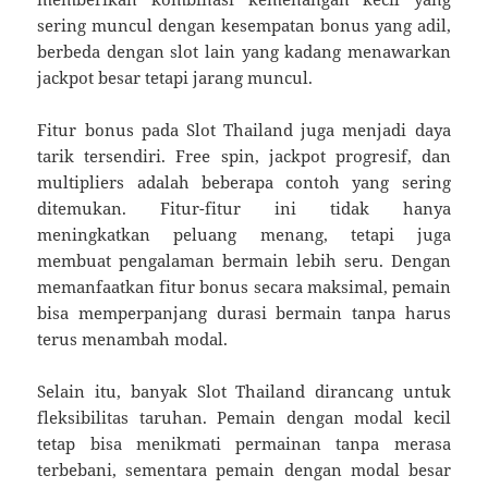
sering muncul dengan kesempatan bonus yang adil,
berbeda dengan slot lain yang kadang menawarkan
jackpot besar tetapi jarang muncul.
Fitur bonus pada Slot Thailand juga menjadi daya
tarik tersendiri. Free spin, jackpot progresif, dan
multipliers adalah beberapa contoh yang sering
ditemukan. Fitur-fitur ini tidak hanya
meningkatkan peluang menang, tetapi juga
membuat pengalaman bermain lebih seru. Dengan
memanfaatkan fitur bonus secara maksimal, pemain
bisa memperpanjang durasi bermain tanpa harus
terus menambah modal.
Selain itu, banyak Slot Thailand dirancang untuk
fleksibilitas taruhan. Pemain dengan modal kecil
tetap bisa menikmati permainan tanpa merasa
terbebani, sementara pemain dengan modal besar