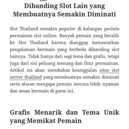
Dibanding Slot Lain yang
Membuatnya Semakin Diminati
Slot Thailand semakin populer di kalangan pecinta
permainan slot online. Banyak pemain yang beralih
ke Slot Thailand karena dianggap menawarkan
pengalaman bermain yang berbeda dibanding slot
lainnya. Tidak hanya dari segi tema dan grafis, tetapi
juga dari sisi peluang menang dan fitur permainan.
Artikel ini akan membahas keunggulan
situs slot
server thailand
yang membuatnya semakin diminati
serta alasan mengapa pemain merasa lebih nyaman
dan aman bermain di game ini.
Grafis Menarik dan Tema Unik
yang Memikat Pemain