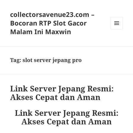
collectorsavenue23.com –
Bocoran RTP Slot Gacor
Malam Ini Maxwin
MENU
AND
WIDGETS
Tag:
slot server jepang pro
Link Server Jepang Resmi:
Akses Cepat dan Aman
Link Server Jepang Resmi:
Akses Cepat dan Aman