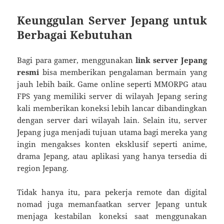
Keunggulan Server Jepang untuk
Berbagai Kebutuhan
Bagi para gamer, menggunakan
link server Jepang
resmi
bisa memberikan pengalaman bermain yang
jauh lebih baik. Game online seperti MMORPG atau
FPS yang memiliki server di wilayah Jepang sering
kali memberikan koneksi lebih lancar dibandingkan
dengan server dari wilayah lain. Selain itu, server
Jepang juga menjadi tujuan utama bagi mereka yang
ingin mengakses konten eksklusif seperti anime,
drama Jepang, atau aplikasi yang hanya tersedia di
region Jepang.
Tidak hanya itu, para pekerja remote dan digital
nomad juga memanfaatkan server Jepang untuk
menjaga kestabilan koneksi saat menggunakan