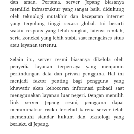
dan aman. Pertama, server Jepang biasanya
memiliki infrastruktur yang sangat baik, didukung
oleh teknologi mutakhir dan kecepatan internet
yang tergolong tinggi secara global. Ini berarti
waktu respons yang lebih singkat, latensi rendah,
serta koneksi yang lebih stabil saat mengakses situs
atau layanan tertentu.
Selain itu, server resmi biasanya dikelola oleh
penyedia layanan terpercaya yang menjamin
perlindungan data dan privasi pengguna. Hal ini
menjadi faktor penting bagi pengguna yang
khawatir akan kebocoran informasi pribadi saat
menggunakan layanan luar negeri. Dengan memilih
link server Jepang resmi, pengguna dapat
meminimalisir risiko tersebut karena server telah
memenuhi standar hukum dan teknologi yang
berlaku di Jepang.