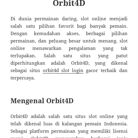
Orbit4D
Di dunia permainan daring, slot online menjadi
salah satu pilihan favorit bagi banyak pemain.
Dengan kemudahan akses, berbagai pilihan
permainan, dan peluang besar untuk menang, slot
online menawarkan pengalaman yang tak
terlupakan. Salah satu situs yang patut
diperhitungkan adalah Orbit4D, yang dikenal
sebagai situs
orbit4d slot login
gacor terbaik dan
terpercaya.
Mengenal Orbit4D
Orbit4D adalah salah satu situs slot online yang
telah dikenal luas di kalangan pemain Indonesia.
Sebagai platform permainan yang memiliki lisensi