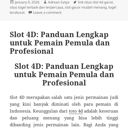
Posted
Author
Tags
January 9, 2026
Adrean Satya
link situs slot 4d gacor
,
on
situs togel terbaik dan terpercaya
,
slot gacor mudah menang
,
togel
on Slot 4D: Pengalaman Bermain Slot Gac
terakurat
Leave a comment
Slot 4D: Panduan Lengkap
untuk Pemain Pemula dan
Profesional
Slot 4D: Panduan Lengkap
untuk Pemain Pemula dan
Profesional
Slot 4D merupakan salah satu jenis permainan judi
yang kini banyak diminati oleh para pemain di
Indonesia. Keunggulan dari
toto 4d
adalah keseruan
dan peluang menang yang bisa lebih tinggi
dibanding jenis permainan lain. Bagi Anda yang