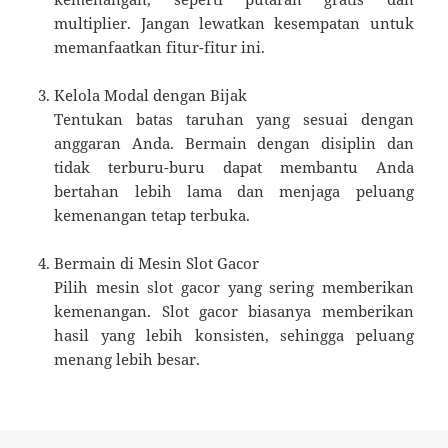
multiplier. Jangan lewatkan kesempatan untuk
memanfaatkan fitur-fitur ini.
Kelola Modal dengan Bijak
Tentukan batas taruhan yang sesuai dengan
anggaran Anda. Bermain dengan disiplin dan
tidak terburu-buru dapat membantu Anda
bertahan lebih lama dan menjaga peluang
kemenangan tetap terbuka.
Bermain di Mesin Slot Gacor
Pilih mesin slot gacor yang sering memberikan
kemenangan. Slot gacor biasanya memberikan
hasil yang lebih konsisten, sehingga peluang
menang lebih besar.