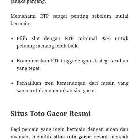
jangka panjang.
Memahami RTP sangat penting sebelum mulai
bermain:
Pilih slot dengan RTP minimal 95% untuk
peluang menang lebih baik.
Kombinasikan RTP tinggi dengan strategi taruhan
yang tepat.
Perhatikan tren kemenangan dari mesin yang
sama untuk menemukan slot gacor.
Situs Toto Gacor Resmi
Bagi pemain yang ingin bermain dengan aman dan
nyaman, memilih
situs toto gacor resmi
menjadi