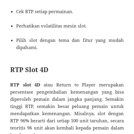
Cek RTP setiap permainan.
Perhatikan volatilitas mesin slot.
Pilih slot dengan tema dan fitur yang mudah
dipahami.
RTP Slot 4D
RTP slot 4D
atau Return to Player merupakan
persentase pengembalian kemenangan yang bisa
diperoleh pemain dalam jangka panjang. Semakin
tinggi RTP, semakin besar peluang pemain untuk
mendapatkan kemenangan. Misalnya, slot dengan
RTP 96% berarti dari setiap 100 unit taruhan, secara
teoritis 96 unit akan kembali kepada pemain dalam