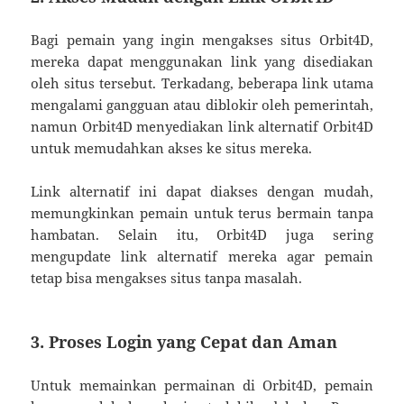
Bagi pemain yang ingin mengakses situs Orbit4D,
mereka dapat menggunakan link yang disediakan
oleh situs tersebut. Terkadang, beberapa link utama
mengalami gangguan atau diblokir oleh pemerintah,
namun Orbit4D menyediakan link alternatif Orbit4D
untuk memudahkan akses ke situs mereka.
Link alternatif ini dapat diakses dengan mudah,
memungkinkan pemain untuk terus bermain tanpa
hambatan. Selain itu, Orbit4D juga sering
mengupdate link alternatif mereka agar pemain
tetap bisa mengakses situs tanpa masalah.
3. Proses Login yang Cepat dan Aman
Untuk memainkan permainan di Orbit4D, pemain