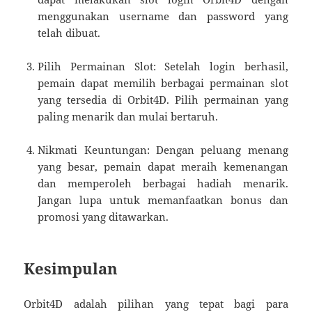
menggunakan username dan password yang
telah dibuat.
Pilih Permainan Slot: Setelah login berhasil,
pemain dapat memilih berbagai permainan slot
yang tersedia di Orbit4D. Pilih permainan yang
paling menarik dan mulai bertaruh.
Nikmati Keuntungan: Dengan peluang menang
yang besar, pemain dapat meraih kemenangan
dan memperoleh berbagai hadiah menarik.
Jangan lupa untuk memanfaatkan bonus dan
promosi yang ditawarkan.
Kesimpulan
Orbit4D adalah pilihan yang tepat bagi para