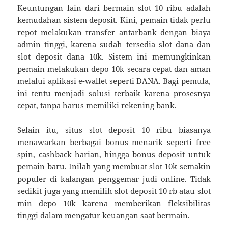
Keuntungan lain dari bermain slot 10 ribu adalah
kemudahan sistem deposit. Kini, pemain tidak perlu
repot melakukan transfer antarbank dengan biaya
admin tinggi, karena sudah tersedia slot dana dan
slot deposit dana 10k. Sistem ini memungkinkan
pemain melakukan depo 10k secara cepat dan aman
melalui aplikasi e-wallet seperti DANA. Bagi pemula,
ini tentu menjadi solusi terbaik karena prosesnya
cepat, tanpa harus memiliki rekening bank.
Selain itu, situs slot deposit 10 ribu biasanya
menawarkan berbagai bonus menarik seperti free
spin, cashback harian, hingga bonus deposit untuk
pemain baru. Inilah yang membuat slot 10k semakin
populer di kalangan penggemar judi online. Tidak
sedikit juga yang memilih slot deposit 10 rb atau slot
min depo 10k karena memberikan fleksibilitas
tinggi dalam mengatur keuangan saat bermain.