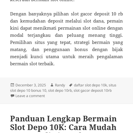
Dengan banyaknya pilihan slot gacor deposit 10 rb
dan kemudahan deposit melalui slot dana, pemain
kini dapat menikmati permainan slot online dengan
modal terjangkau dan peluang menang tinggi.
Pemilihan situs yang tepat, strategi bermain yang
matang, dan penggunaan bonus dengan bijak
menjadi kunci utama untuk meraih pengalaman
bermain slot terbaik.
Posted
Author
Tags
December 3, 2025
Randy
daftar slot depo 10k
,
situs
on
slot depo 10 bonus 10
,
slot depo 10rb
,
slot gacor deposit 10rb
on Situs Slot Depo 10 Ribu: Pilihan Tepat untuk Pecint
Leave a comment
Panduan Lengkap Bermain
Slot Depo 10K: Cara Mudah