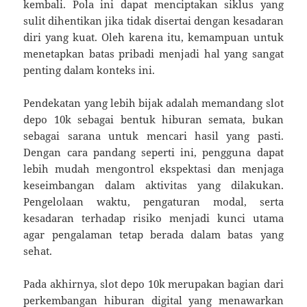
kembali. Pola ini dapat menciptakan siklus yang
sulit dihentikan jika tidak disertai dengan kesadaran
diri yang kuat. Oleh karena itu, kemampuan untuk
menetapkan batas pribadi menjadi hal yang sangat
penting dalam konteks ini.
Pendekatan yang lebih bijak adalah memandang slot
depo 10k sebagai bentuk hiburan semata, bukan
sebagai sarana untuk mencari hasil yang pasti.
Dengan cara pandang seperti ini, pengguna dapat
lebih mudah mengontrol ekspektasi dan menjaga
keseimbangan dalam aktivitas yang dilakukan.
Pengelolaan waktu, pengaturan modal, serta
kesadaran terhadap risiko menjadi kunci utama
agar pengalaman tetap berada dalam batas yang
sehat.
Pada akhirnya, slot depo 10k merupakan bagian dari
perkembangan hiburan digital yang menawarkan