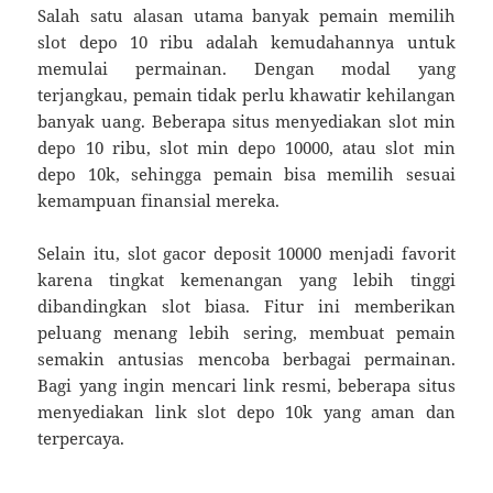
Salah satu alasan utama banyak pemain memilih
slot depo 10 ribu adalah kemudahannya untuk
memulai permainan. Dengan modal yang
terjangkau, pemain tidak perlu khawatir kehilangan
banyak uang. Beberapa situs menyediakan slot min
depo 10 ribu, slot min depo 10000, atau slot min
depo 10k, sehingga pemain bisa memilih sesuai
kemampuan finansial mereka.
Selain itu, slot gacor deposit 10000 menjadi favorit
karena tingkat kemenangan yang lebih tinggi
dibandingkan slot biasa. Fitur ini memberikan
peluang menang lebih sering, membuat pemain
semakin antusias mencoba berbagai permainan.
Bagi yang ingin mencari link resmi, beberapa situs
menyediakan link slot depo 10k yang aman dan
terpercaya.