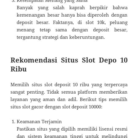
Kesempatan Menang yang Sama
Banyak yang salah kaprah berpikir bahwa
kemenangan besar hanya bisa diperoleh dengan
deposit besar. Faktanya, di slot 10k, peluang
menang tetap sama dengan deposit besar,
tergantung strategi dan keberuntungan.
Rekomendasi Situs Slot Depo 10
Ribu
Memilih situs slot deposit 10 ribu yang terpercaya
sangat penting. Tidak semua platform memberikan
layanan yang aman dan adil. Berikut tips memilih
situs slot gacor dengan slot deposit 10000:
Keamanan Terjamin
Pastikan situs yang dipilih memiliki lisensi resmi
dan sistem keamanan tinggi untuk melindungi