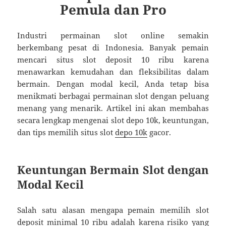
Pemula dan Pro
Industri permainan slot online semakin
berkembang pesat di Indonesia. Banyak pemain
mencari situs slot deposit 10 ribu karena
menawarkan kemudahan dan fleksibilitas dalam
bermain. Dengan modal kecil, Anda tetap bisa
menikmati berbagai permainan slot dengan peluang
menang yang menarik. Artikel ini akan membahas
secara lengkap mengenai slot depo 10k, keuntungan,
dan tips memilih situs slot
depo 10k
gacor.
Keuntungan Bermain Slot dengan
Modal Kecil
Salah satu alasan mengapa pemain memilih slot
deposit minimal 10 ribu adalah karena risiko yang