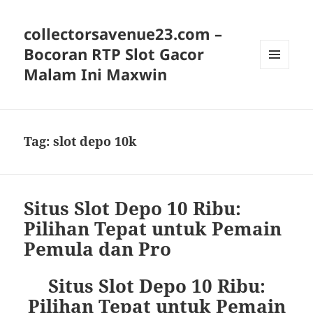
collectorsavenue23.com –
Bocoran RTP Slot Gacor
Malam Ini Maxwin
MENU
AND
WIDGETS
Tag:
slot depo 10k
Situs Slot Depo 10 Ribu:
Pilihan Tepat untuk Pemain
Pemula dan Pro
Situs Slot Depo 10 Ribu:
Pilihan Tepat untuk Pemain