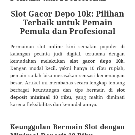
Slot Gacor Depo 10k: Pilihan
Terbaik untuk Pemain
Pemula dan Profesional
Permainan slot online kini semakin populer di
kalangan pecinta judi digital, terutama dengan
kemudahan melakukan
slot gacor depo 10k
.
Dengan modal kecil, yakni hanya 10 ribu rupiah,
pemain sudah bisa merasakan sensasi kemenangan
besar. Artikel ini membahas secara lengkap tentang
berbagai keuntungan dan tips bermain di
slot
deposit minimal 10 ribu
, yang makin diminati
karena fleksibilitas dan kemudahannya.
Keunggulan Bermain Slot dengan