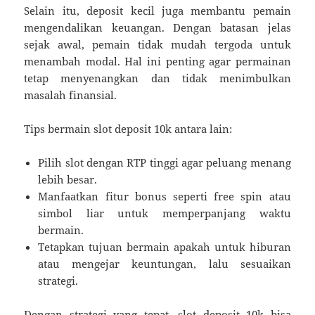
Selain itu, deposit kecil juga membantu pemain
mengendalikan keuangan. Dengan batasan jelas
sejak awal, pemain tidak mudah tergoda untuk
menambah modal. Hal ini penting agar permainan
tetap menyenangkan dan tidak menimbulkan
masalah finansial.
Tips bermain slot deposit 10k antara lain:
Pilih slot dengan RTP tinggi agar peluang menang
lebih besar.
Manfaatkan fitur bonus seperti free spin atau
simbol liar untuk memperpanjang waktu
bermain.
Tetapkan tujuan bermain apakah untuk hiburan
atau mengejar keuntungan, lalu sesuaikan
strategi.
Dengan strategi yang tepat, slot deposit 10k bisa