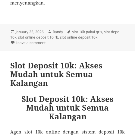
menyenangkan.
Posted
Author
Tags
January 25, 2026
Randy
slot 10k pakai qris
,
slot depo
on
10k
,
slot online deposit 10 rb
,
slot online deposit 10k
on Situs Slot Depo 10 Ribu: Pilihan Tepat untuk Pema
Leave a comment
Slot Deposit 10k: Akses
Mudah untuk Semua
Kalangan
Slot Deposit 10k: Akses
Mudah untuk Semua
Kalangan
Agen
slot 10k
online dengan sistem deposit 10k