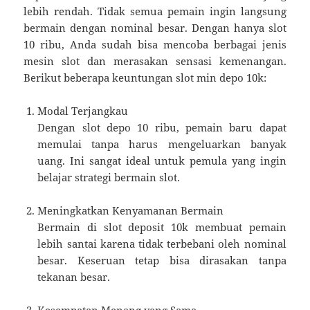
lebih rendah. Tidak semua pemain ingin langsung
bermain dengan nominal besar. Dengan hanya slot
10 ribu, Anda sudah bisa mencoba berbagai jenis
mesin slot dan merasakan sensasi kemenangan.
Berikut beberapa keuntungan slot min depo 10k:
Modal Terjangkau
Dengan slot depo 10 ribu, pemain baru dapat
memulai tanpa harus mengeluarkan banyak
uang. Ini sangat ideal untuk pemula yang ingin
belajar strategi bermain slot.
Meningkatkan Kenyamanan Bermain
Bermain di slot deposit 10k membuat pemain
lebih santai karena tidak terbebani oleh nominal
besar. Keseruan tetap bisa dirasakan tanpa
tekanan besar.