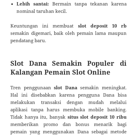
Lebih santai:
Bermain tanpa tekanan karena
nominal taruhan kecil.
Keuntungan ini membuat
slot deposit 10 rb
semakin digemari, baik oleh pemain lama maupun
pendatang baru.
Slot Dana Semakin Populer di
Kalangan Pemain Slot Online
Tren penggunaan
slot Dana
semakin meningkat.
Hal ini disebabkan karena pengguna Dana bisa
melakukan transaksi dengan mudah melalui
aplikasi tanpa harus membuka mobile banking.
Tidak hanya itu, banyak
situs slot deposit 10 ribu
memberikan promo dan bonus menarik bagi
pemain yang menggunakan Dana sebagai metode