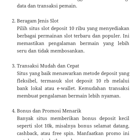
data dan transaksi pemain.
Beragam Jenis Slot
Pilih situs slot deposit 10 ribu yang menyediakan
berbagai permainan slot terbaru dan populer. Ini
memastikan pengalaman bermain yang lebih
seru dan tidak membosankan.
Transaksi Mudah dan Cepat
Situs yang baik menawarkan metode deposit yang
fleksibel, termasuk slot deposit 10 rb melalui
bank lokal atau e-wallet. Kemudahan transaksi
membuat pengalaman bermain lebih nyaman.
Bonus dan Promosi Menarik
Banyak situs memberikan bonus deposit kecil
seperti slot 10k, misalnya bonus selamat datang,
cashback, atau free spin. Manfaatkan promo ini