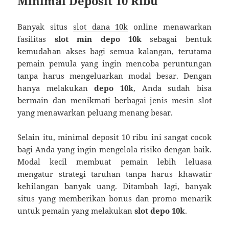
Minimal Deposit 10 Ribu
Banyak situs
slot dana 10k
online menawarkan
fasilitas
slot min depo 10k
sebagai bentuk
kemudahan akses bagi semua kalangan, terutama
pemain pemula yang ingin mencoba peruntungan
tanpa harus mengeluarkan modal besar. Dengan
hanya melakukan
depo 10k
, Anda sudah bisa
bermain dan menikmati berbagai jenis mesin slot
yang menawarkan peluang menang besar.
Selain itu, minimal deposit 10 ribu ini sangat cocok
bagi Anda yang ingin mengelola risiko dengan baik.
Modal kecil membuat pemain lebih leluasa
mengatur strategi taruhan tanpa harus khawatir
kehilangan banyak uang. Ditambah lagi, banyak
situs yang memberikan bonus dan promo menarik
untuk pemain yang melakukan
slot depo 10k
.