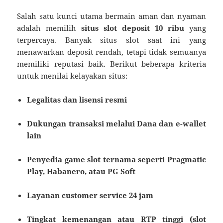
Salah satu kunci utama bermain aman dan nyaman
adalah memilih
situs slot deposit 10 ribu
yang
terpercaya. Banyak situs slot saat ini yang
menawarkan deposit rendah, tetapi tidak semuanya
memiliki reputasi baik. Berikut beberapa kriteria
untuk menilai kelayakan situs:
Legalitas dan lisensi resmi
Dukungan transaksi melalui Dana dan e-wallet
lain
Penyedia game slot ternama seperti Pragmatic
Play, Habanero, atau PG Soft
Layanan customer service 24 jam
Tingkat kemenangan atau RTP tinggi (slot