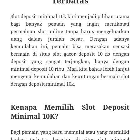
Terbatas
Slot deposit minimal 10k kini menjadi pilihan utama
bagi banyak pemain yang ingin menikmati
permainan slot online tanpa harus mengeluarkan
uang dalam jumlah besar. Dengan adanya
kemudahan ini, pemain bisa merasakan sensasi
bermain di situs
slot gacor deposit 10 rb
dengan
deposit yang sangat terjangkau, hanya dengan
minimal deposit 10 ribu. Mari kita bahas lebih lanjut
mengenai kemudahan dan keuntungan bermain slot
dengan deposit minimal 10k.
Kenapa Memilih Slot Deposit
Minimal 10K?
Bagi pemain yang baru memulai atau yang memiliki
budget terbatas, bermain di situs slot minimal