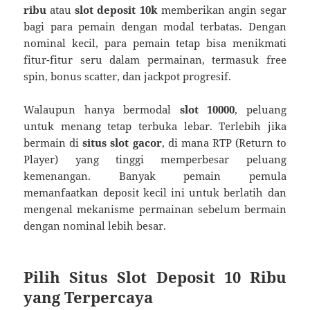
ribu
atau
slot deposit 10k
memberikan angin segar
bagi para pemain dengan modal terbatas. Dengan
nominal kecil, para pemain tetap bisa menikmati
fitur-fitur seru dalam permainan, termasuk free
spin, bonus scatter, dan jackpot progresif.
Walaupun hanya bermodal
slot 10000
, peluang
untuk menang tetap terbuka lebar. Terlebih jika
bermain di
situs slot gacor
, di mana RTP (Return to
Player) yang tinggi memperbesar peluang
kemenangan. Banyak pemain pemula
memanfaatkan deposit kecil ini untuk berlatih dan
mengenal mekanisme permainan sebelum bermain
dengan nominal lebih besar.
Pilih Situs Slot Deposit 10 Ribu
yang Terpercaya