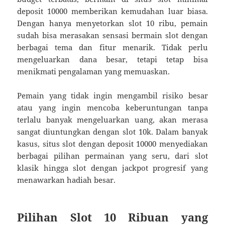
deposit 10000 memberikan kemudahan luar biasa.
Dengan hanya menyetorkan slot 10 ribu, pemain
sudah bisa merasakan sensasi bermain slot dengan
berbagai tema dan fitur menarik. Tidak perlu
mengeluarkan dana besar, tetapi tetap bisa
menikmati pengalaman yang memuaskan.
Pemain yang tidak ingin mengambil risiko besar
atau yang ingin mencoba keberuntungan tanpa
terlalu banyak mengeluarkan uang, akan merasa
sangat diuntungkan dengan slot 10k. Dalam banyak
kasus, situs slot dengan deposit 10000 menyediakan
berbagai pilihan permainan yang seru, dari slot
klasik hingga slot dengan jackpot progresif yang
menawarkan hadiah besar.
Pilihan Slot 10 Ribuan yang