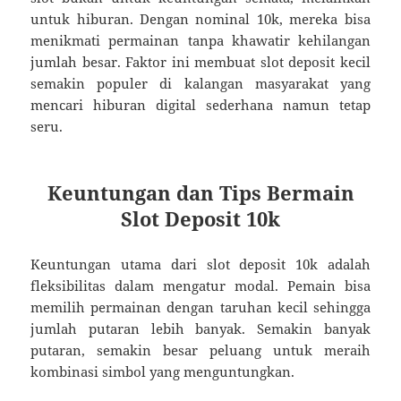
untuk hiburan. Dengan nominal 10k, mereka bisa
menikmati permainan tanpa khawatir kehilangan
jumlah besar. Faktor ini membuat slot deposit kecil
semakin populer di kalangan masyarakat yang
mencari hiburan digital sederhana namun tetap
seru.
Keuntungan dan Tips Bermain
Slot Deposit 10k
Keuntungan utama dari slot deposit 10k adalah
fleksibilitas dalam mengatur modal. Pemain bisa
memilih permainan dengan taruhan kecil sehingga
jumlah putaran lebih banyak. Semakin banyak
putaran, semakin besar peluang untuk meraih
kombinasi simbol yang menguntungkan.