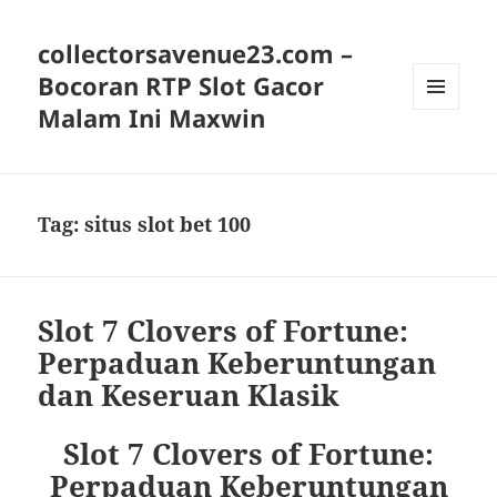
collectorsavenue23.com –
Bocoran RTP Slot Gacor
Malam Ini Maxwin
MENU
AND
WIDGETS
Tag:
situs slot bet 100
Slot 7 Clovers of Fortune:
Perpaduan Keberuntungan
dan Keseruan Klasik
Slot 7 Clovers of Fortune:
Perpaduan Keberuntungan