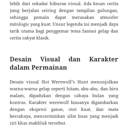
lebih dari sekadar hiburan visual. Ada kesan cerita
yang berjalan seiring dengan tampilan gulungan,
sehingga pemain dapat merasakan atmosfer
mitologis yang kuat. Unsur legenda ini menjadi daya
tarik utama bagi penggemar tema fantasi gelap dan
cerita rakyat klasik.
Desain Visual dan Karakter
dalam Permainan
Desain visual Slot Werewolf’s Hunt menonjolkan
warna-warna gelap seperti hitam, abu-abu, dan biru
malam, dipadukan dengan cahaya bulan yang
kontras. Karakter werewolf biasanya digambarkan
dengan ekspresi ganas, otot kuat, dan mata
bercahaya, mencerminkan sifat buas yang menjadi
ciri khas makhluk tersebut.