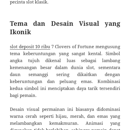
pecinta slot klasik.
Tema dan Desain Visual yang
Ikonik
slot deposit 10 ribu
7 Clovers of Fortune mengusung
tema keberuntungan yang sangat kental. Simbol
angka tujuh dikenal luas sebagai lambang
kemenangan besar dalam dunia slot, sementara
daun semanggi sering dikaitkan dengan
keberuntungan dan peluang emas. Kombinasi
kedua simbol ini menciptakan daya tarik tersendiri
bagi pemain.
Desain visual permainan ini biasanya didominasi
warna cerah seperti hijau, merah, dan emas yang
melambangkan kemakmuran. Animasi yang