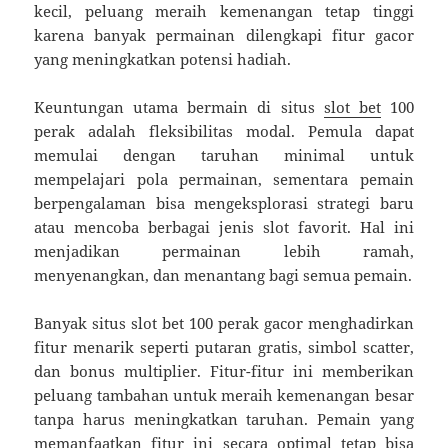
kecil, peluang meraih kemenangan tetap tinggi
karena banyak permainan dilengkapi fitur gacor
yang meningkatkan potensi hadiah.
Keuntungan utama bermain di situs
slot bet
100
perak adalah fleksibilitas modal. Pemula dapat
memulai dengan taruhan minimal untuk
mempelajari pola permainan, sementara pemain
berpengalaman bisa mengeksplorasi strategi baru
atau mencoba berbagai jenis slot favorit. Hal ini
menjadikan permainan lebih ramah,
menyenangkan, dan menantang bagi semua pemain.
Banyak situs slot bet 100 perak gacor menghadirkan
fitur menarik seperti putaran gratis, simbol scatter,
dan bonus multiplier. Fitur-fitur ini memberikan
peluang tambahan untuk meraih kemenangan besar
tanpa harus meningkatkan taruhan. Pemain yang
memanfaatkan fitur ini secara optimal tetap bisa