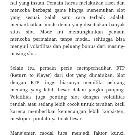
hal yang instan. Pemain harus melakukan riset dan
mencoba berbagai game hingga menemukan slot
yang sesuai. Salah satu cara terbaik adalah
memanfaatkan mode demo yang disediakan banyak
situs slot. Mode ini memungkinkan pemain
mencoba permainan tanpa modal, sehingga bisa
menguji volatilitas dan peluang bonus dari masing-
masing slot.
Selain itu, pemain perlu memperhatikan RTP
(Return to Player) dari slot yang dimainkan. Slot
dengan RTP tinggi biasanya memiliki peluang
menang yang lebih besar dalam jangka panjang.
Volatilitas juga penting; slot dengan volatilitas
rendah atau sedang lebih cocok untuk taruhan kecil
karena memberikan kemenangan lebih konsisten,
meskipun jumlahnya tidak besar.
Manajemen modal juga menjadi faktor kunci.