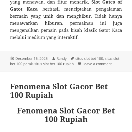
yang menawan, dan fitur menarik,
Slot Gates of
Gatot Kaca
berhasil menciptakan pengalaman
bermain yang unik dan menghibur. Tidak hanya
menawarkan hiburan, permainan ini juga
mengenalkan pemain pada kisah klasik Gatot Kaca
melalui medium yang interaktif.
Posted
Author
Tags
December 16, 2025
Randy
situs slot bet 100
,
situs slot
on
on Slot Gat
bet 100 perak
,
situs slot bet 100 rupiah
Leave a comment
Fenomena Slot Gacor Bet
100 Rupiah
Fenomena Slot Gacor Bet
100 Rupiah