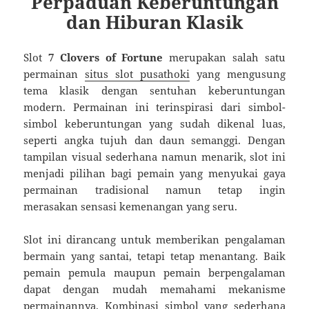
Perpaduan Keberuntungan
dan Hiburan Klasik
Slot
7 Clovers of Fortune
merupakan salah satu
permainan
situs slot pusathoki
yang mengusung
tema klasik dengan sentuhan keberuntungan
modern. Permainan ini terinspirasi dari simbol-
simbol keberuntungan yang sudah dikenal luas,
seperti angka tujuh dan daun semanggi. Dengan
tampilan visual sederhana namun menarik, slot ini
menjadi pilihan bagi pemain yang menyukai gaya
permainan tradisional namun tetap ingin
merasakan sensasi kemenangan yang seru.
Slot ini dirancang untuk memberikan pengalaman
bermain yang santai, tetapi tetap menantang. Baik
pemain pemula maupun pemain berpengalaman
dapat dengan mudah memahami mekanisme
permainannya. Kombinasi simbol yang sederhana