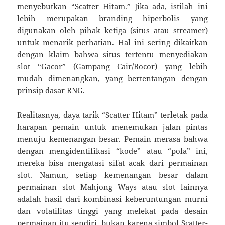
menyebutkan “Scatter Hitam.” Jika ada, istilah ini
lebih merupakan branding hiperbolis yang
digunakan oleh pihak ketiga (situs atau streamer)
untuk menarik perhatian. Hal ini sering dikaitkan
dengan klaim bahwa situs tertentu menyediakan
slot “Gacor” (Gampang Cair/Bocor) yang lebih
mudah dimenangkan, yang bertentangan dengan
prinsip dasar RNG.
Realitasnya, daya tarik “Scatter Hitam” terletak pada
harapan pemain untuk menemukan jalan pintas
menuju kemenangan besar. Pemain merasa bahwa
dengan mengidentifikasi “kode” atau “pola” ini,
mereka bisa mengatasi sifat acak dari permainan
slot. Namun, setiap kemenangan besar dalam
permainan slot Mahjong Ways atau slot lainnya
adalah hasil dari kombinasi keberuntungan murni
dan volatilitas tinggi yang melekat pada desain
permainan itu sendiri, bukan karena simbol Scatter-