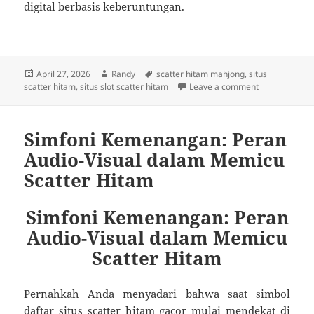
digital berbasis keberuntungan.
Posted
Author
Tags
April 27, 2026
Randy
scatter hitam mahjong
,
situs
on
on Slot Suga
scatter hitam
,
situs slot scatter hitam
Leave a comment
Simfoni Kemenangan: Peran
Audio-Visual dalam Memicu
Scatter Hitam
Simfoni Kemenangan: Peran
Audio-Visual dalam Memicu
Scatter Hitam
Pernahkah Anda menyadari bahwa saat simbol
daftar
situs scatter hitam
gacor mulai mendekat di