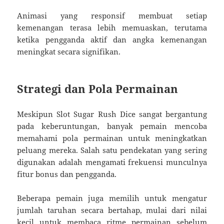
Animasi yang responsif membuat setiap
kemenangan terasa lebih memuaskan, terutama
ketika pengganda aktif dan angka kemenangan
meningkat secara signifikan.
Strategi dan Pola Permainan
Meskipun Slot Sugar Rush Dice sangat bergantung
pada keberuntungan, banyak pemain mencoba
memahami pola permainan untuk meningkatkan
peluang mereka. Salah satu pendekatan yang sering
digunakan adalah mengamati frekuensi munculnya
fitur bonus dan pengganda.
Beberapa pemain juga memilih untuk mengatur
jumlah taruhan secara bertahap, mulai dari nilai
kecil untuk membaca ritme permainan sebelum