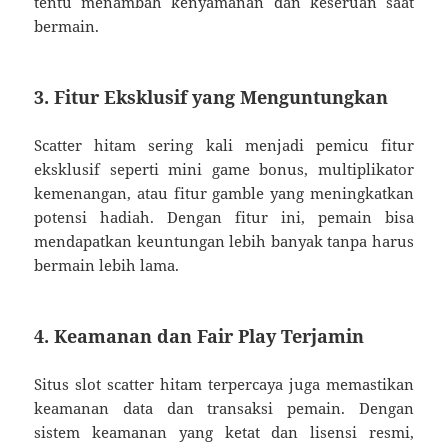
tentu menambah kenyamanan dan keseruan saat
bermain.
3. Fitur Eksklusif yang Menguntungkan
Scatter hitam sering kali menjadi pemicu fitur
eksklusif seperti mini game bonus, multiplikator
kemenangan, atau fitur gamble yang meningkatkan
potensi hadiah. Dengan fitur ini, pemain bisa
mendapatkan keuntungan lebih banyak tanpa harus
bermain lebih lama.
4. Keamanan dan Fair Play Terjamin
Situs slot scatter hitam terpercaya juga memastikan
keamanan data dan transaksi pemain. Dengan
sistem keamanan yang ketat dan lisensi resmi,