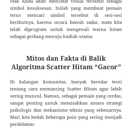
otak Anda akan mencatat visual tersebut sebagai
simbol kesuksesan. Inilah yang membuat pemain
terus mencari simbol tersebut di sesi-sesi
berikutnya, karena secara bawah sadar, mata kita
telah diprogram untuk mengenali warna hitam
sebagai gerbang menuju hadiah utama.
Mitos dan Fakta di Balik
Algoritma Scatter Hitam “Gacor”
Di kalangan komunitas, banyak beredar teori
tentang cara memancing Scatter Hitam agar lebih
sering muncul. Namun, sebagai pemain yang cerdas,
sangat penting untuk memisahkan antara strategi
psikologis dan mekanisme teknis yang sebenarnya.
Mari kita bedah beberapa poin yang sering menjadi
perdebatan: