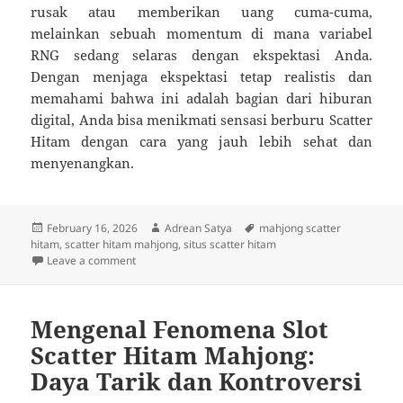
rusak atau memberikan uang cuma-cuma,
melainkan sebuah momentum di mana variabel
RNG sedang selaras dengan ekspektasi Anda.
Dengan menjaga ekspektasi tetap realistis dan
memahami bahwa ini adalah bagian dari hiburan
digital, Anda bisa menikmati sensasi berburu Scatter
Hitam dengan cara yang jauh lebih sehat dan
menyenangkan.
Posted
Author
Tags
February 16, 2026
Adrean Satya
mahjong scatter
on
hitam
,
scatter hitam mahjong
,
situs scatter hitam
on Simfoni Kemenangan: Peran Audio-Visual dalam 
Leave a comment
Mengenal Fenomena Slot
Scatter Hitam Mahjong:
Daya Tarik dan Kontroversi