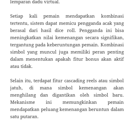
lemparan dadu virtual.
Setiap kali pemain mendapatkan kombinasi
tertentu, sistem dapat memicu pengganda acak yang
berasal dari hasil dice roll. Pengganda ini bisa
meningkatkan nilai kemenangan secara signifikan,
tergantung pada keberuntungan pemain. Kombinasi
simbol yang muncul juga memiliki peran penting
dalam menentukan apakah fitur bonus akan aktif
atau tidak.
Selain itu, terdapat fitur cascading reels atau simbol
jatuh, di mana simbol kemenangan akan
menghilang dan digantikan oleh simbol baru.
Mekanisme ini memungkinkan pemain
mendapatkan peluang kemenangan beruntun dalam
satu putaran.