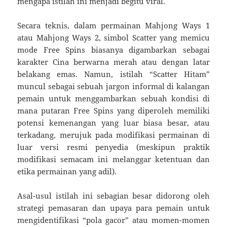
mengapa istilah ini menjadi begitu viral.
Secara teknis, dalam permainan Mahjong Ways 1
atau Mahjong Ways 2, simbol Scatter yang memicu
mode Free Spins biasanya digambarkan sebagai
karakter Cina berwarna merah atau dengan latar
belakang emas. Namun, istilah “Scatter Hitam”
muncul sebagai sebuah jargon informal di kalangan
pemain untuk menggambarkan sebuah kondisi di
mana putaran Free Spins yang diperoleh memiliki
potensi kemenangan yang luar biasa besar, atau
terkadang, merujuk pada modifikasi permainan di
luar versi resmi penyedia (meskipun praktik
modifikasi semacam ini melanggar ketentuan dan
etika permainan yang adil).
Asal-usul istilah ini sebagian besar didorong oleh
strategi pemasaran dan upaya para pemain untuk
mengidentifikasi “pola gacor” atau momen-momen