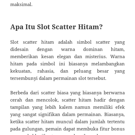
maksimal.
Apa Itu Slot Scatter Hitam?
Slot scatter hitam adalah simbol scatter yang
didesain dengan warna dominan hitam,
memberikan kesan elegan dan misterius. Warna
hitam pada simbol ini biasanya melambangkan
kekuatan, rahasia, dan peluang besar yang
tersembunyi dalam permainan slot tersebut.
Berbeda dari scatter biasa yang biasanya berwarna
cerah dan mencolok, scatter hitam hadir dengan
tampilan yang lebih kalem namun memiliki efek
yang sangat signifikan dalam permainan. Biasanya,
ketika scatter hitam muncul dalam jumlah tertentu
pada gulungan, pemain dapat membuka fitur bonus