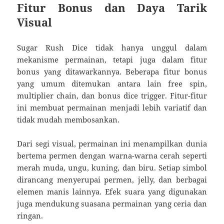
Fitur Bonus dan Daya Tarik
Visual
Sugar Rush Dice tidak hanya unggul dalam
mekanisme permainan, tetapi juga dalam fitur
bonus yang ditawarkannya. Beberapa fitur bonus
yang umum ditemukan antara lain free spin,
multiplier chain, dan bonus dice trigger. Fitur-fitur
ini membuat permainan menjadi lebih variatif dan
tidak mudah membosankan.
Dari segi visual, permainan ini menampilkan dunia
bertema permen dengan warna-warna cerah seperti
merah muda, ungu, kuning, dan biru. Setiap simbol
dirancang menyerupai permen, jelly, dan berbagai
elemen manis lainnya. Efek suara yang digunakan
juga mendukung suasana permainan yang ceria dan
ringan.