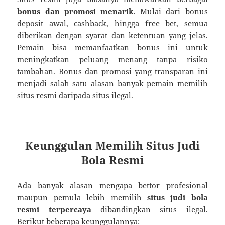
bonus dan promosi menarik
. Mulai dari bonus
deposit awal, cashback, hingga free bet, semua
diberikan dengan syarat dan ketentuan yang jelas.
Pemain bisa memanfaatkan bonus ini untuk
meningkatkan peluang menang tanpa risiko
tambahan. Bonus dan promosi yang transparan ini
menjadi salah satu alasan banyak pemain memilih
situs resmi daripada situs ilegal.
Keunggulan Memilih Situs Judi
Bola Resmi
Ada banyak alasan mengapa bettor profesional
maupun pemula lebih memilih
situs judi bola
resmi terpercaya
dibandingkan situs ilegal.
Berikut beberapa keunggulannya: