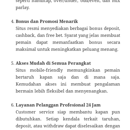
seperti handicap, over/under, odd/even, dan mix
parlay.
Bonus dan Promosi Menarik
Situs resmi menyediakan berbagai bonus deposit,
cashback, dan free bet. Syarat yang jelas membuat
pemain dapat memanfaatkan bonus secara
maksimal untuk meningkatkan peluang menang.
Akses Mudah di Semua Perangkat
Situs mobile-friendly memungkinkan pemain
bertaruh kapan saja dan di mana saja.
Kemudahan akses ini membuat pengalaman
bermain lebih fleksibel dan menyenangkan.
Layanan Pelanggan Profesional 24 Jam
Customer service siap membantu kapan pun
dibutuhkan. Setiap kendala terkait taruhan,
deposit, atau withdraw dapat diselesaikan dengan