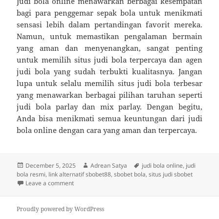
Judi bola online menawarkan berbagai kesempatan
bagi para penggemar sepak bola untuk menikmati
sensasi lebih dalam pertandingan favorit mereka.
Namun, untuk memastikan pengalaman bermain
yang aman dan menyenangkan, sangat penting
untuk memilih situs judi bola terpercaya dan agen
judi bola yang sudah terbukti kualitasnya. Jangan
lupa untuk selalu memilih situs judi bola terbesar
yang menawarkan berbagai pilihan taruhan seperti
judi bola parlay dan mix parlay. Dengan begitu,
Anda bisa menikmati semua keuntungan dari judi
bola online dengan cara yang aman dan terpercaya.
Posted
Author
Tags
December 5, 2025
Adrean Satya
judi bola online
,
judi
on
bola resmi
,
link alternatif sbobet88
,
sbobet bola
,
situs judi sbobet
on Judi Bola Online: Cara Memilih Situs Judi Bola Ter
Leave a comment
Proudly powered by WordPress