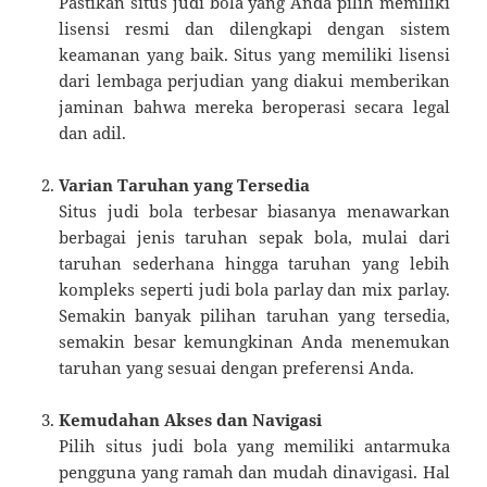
Pastikan situs judi bola yang Anda pilih memiliki
lisensi resmi dan dilengkapi dengan sistem
keamanan yang baik. Situs yang memiliki lisensi
dari lembaga perjudian yang diakui memberikan
jaminan bahwa mereka beroperasi secara legal
dan adil.
Varian Taruhan yang Tersedia
Situs judi bola terbesar biasanya menawarkan
berbagai jenis taruhan sepak bola, mulai dari
taruhan sederhana hingga taruhan yang lebih
kompleks seperti judi bola parlay dan mix parlay.
Semakin banyak pilihan taruhan yang tersedia,
semakin besar kemungkinan Anda menemukan
taruhan yang sesuai dengan preferensi Anda.
Kemudahan Akses dan Navigasi
Pilih situs judi bola yang memiliki antarmuka
pengguna yang ramah dan mudah dinavigasi. Hal