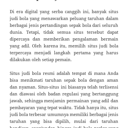
Di era digital yang serba canggih ini, banyak situs
judi bola yang menawarkan peluang taruhan dalam
berbagai jenis pertandingan sepak bola dari seluruh
dunia. Tetapi, tidak semua situs tersebut dapat
dipercaya dan memberikan pengalaman bermain
yang adil. Oleh karena itu, memilih situs judi bola
terpercaya menjadi langkah pertama yang harus
dilakukan oleh setiap pemain.
Situs judi bola resmi adalah tempat di mana Anda
bisa menikmati taruhan sepak bola dengan aman
dan nyaman. Situs-situs ini biasanya telah terlisensi
dan diawasi oleh badan regulasi yang bertanggung
jawab, sehingga menjamin permainan yang adil dan
pembayaran yang tepat waktu. Tidak hanya itu, situs
judi bola terbesar umumnya memiliki berbagai jenis
taruhan yang bisa dipilih, mulai dari taruhan