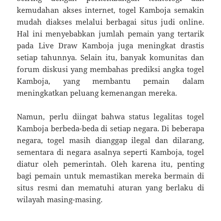
kemudahan akses internet, togel Kamboja semakin
mudah diakses melalui berbagai situs judi online.
Hal ini menyebabkan jumlah pemain yang tertarik
pada Live Draw Kamboja juga meningkat drastis
setiap tahunnya. Selain itu, banyak komunitas dan
forum diskusi yang membahas prediksi angka togel
Kamboja, yang membantu pemain dalam
meningkatkan peluang kemenangan mereka.
Namun, perlu diingat bahwa status legalitas togel
Kamboja berbeda-beda di setiap negara. Di beberapa
negara, togel masih dianggap ilegal dan dilarang,
sementara di negara asalnya seperti Kamboja, togel
diatur oleh pemerintah. Oleh karena itu, penting
bagi pemain untuk memastikan mereka bermain di
situs resmi dan mematuhi aturan yang berlaku di
wilayah masing-masing.