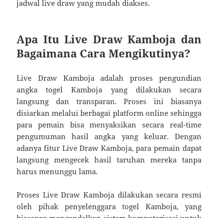
jadwal live draw yang mudah diakses.
Apa Itu Live Draw Kamboja dan
Bagaimana Cara Mengikutinya?
Live Draw Kamboja adalah proses pengundian
angka togel Kamboja yang dilakukan secara
langsung dan transparan. Proses ini biasanya
disiarkan melalui berbagai platform online sehingga
para pemain bisa menyaksikan secara real-time
pengumuman hasil angka yang keluar. Dengan
adanya fitur Live Draw Kamboja, para pemain dapat
langsung mengecek hasil taruhan mereka tanpa
harus menunggu lama.
Proses Live Draw Kamboja dilakukan secara resmi
oleh pihak penyelenggara togel Kamboja, yang