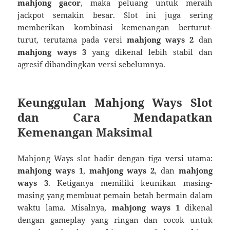
mahjong gacor
, maka peluang untuk meraih
jackpot semakin besar. Slot ini juga sering
memberikan kombinasi kemenangan berturut-
turut, terutama pada versi
mahjong ways 2
dan
mahjong ways 3
yang dikenal lebih stabil dan
agresif dibandingkan versi sebelumnya.
Keunggulan Mahjong Ways Slot
dan Cara Mendapatkan
Kemenangan Maksimal
Mahjong Ways slot hadir dengan tiga versi utama:
mahjong ways 1
,
mahjong ways 2
, dan
mahjong
ways 3
. Ketiganya memiliki keunikan masing-
masing yang membuat pemain betah bermain dalam
waktu lama. Misalnya,
mahjong ways 1
dikenal
dengan gameplay yang ringan dan cocok untuk