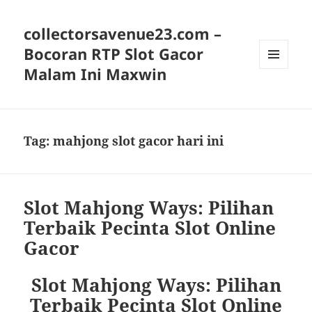
collectorsavenue23.com –
Bocoran RTP Slot Gacor
Malam Ini Maxwin
MENU
AND
WIDGETS
Tag:
mahjong slot gacor hari ini
Slot Mahjong Ways: Pilihan
Terbaik Pecinta Slot Online
Gacor
Slot Mahjong Ways: Pilihan
Terbaik Pecinta Slot Online