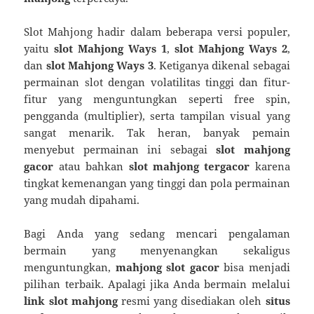
Slot Mahjong hadir dalam beberapa versi populer,
yaitu
slot Mahjong Ways 1
,
slot Mahjong Ways 2
,
dan
slot Mahjong Ways 3
. Ketiganya dikenal sebagai
permainan slot dengan volatilitas tinggi dan fitur-
fitur yang menguntungkan seperti free spin,
pengganda (multiplier), serta tampilan visual yang
sangat menarik. Tak heran, banyak pemain
menyebut permainan ini sebagai
slot mahjong
gacor
atau bahkan
slot mahjong tergacor
karena
tingkat kemenangan yang tinggi dan pola permainan
yang mudah dipahami.
Bagi Anda yang sedang mencari pengalaman
bermain yang menyenangkan sekaligus
menguntungkan,
mahjong slot gacor
bisa menjadi
pilihan terbaik. Apalagi jika Anda bermain melalui
link slot mahjong
resmi yang disediakan oleh
situs