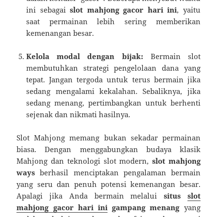
ini sebagai
slot mahjong gacor hari ini
, yaitu
saat permainan lebih sering memberikan
kemenangan besar.
Kelola modal dengan bijak:
Bermain slot
membutuhkan strategi pengelolaan dana yang
tepat. Jangan tergoda untuk terus bermain jika
sedang mengalami kekalahan. Sebaliknya, jika
sedang menang, pertimbangkan untuk berhenti
sejenak dan nikmati hasilnya.
Slot Mahjong memang bukan sekadar permainan
biasa. Dengan menggabungkan budaya klasik
Mahjong dan teknologi slot modern,
slot mahjong
ways
berhasil menciptakan pengalaman bermain
yang seru dan penuh potensi kemenangan besar.
Apalagi jika Anda bermain melalui
situs
slot
mahjong gacor hari ini
gampang menang
yang