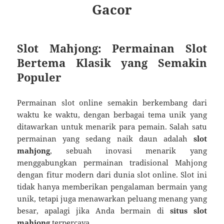
Gacor
Slot Mahjong: Permainan Slot
Bertema Klasik yang Semakin
Populer
Permainan slot online semakin berkembang dari
waktu ke waktu, dengan berbagai tema unik yang
ditawarkan untuk menarik para pemain. Salah satu
permainan yang sedang naik daun adalah
slot
mahjong
, sebuah inovasi menarik yang
menggabungkan permainan tradisional Mahjong
dengan fitur modern dari dunia slot online. Slot ini
tidak hanya memberikan pengalaman bermain yang
unik, tetapi juga menawarkan peluang menang yang
besar, apalagi jika Anda bermain di
situs slot
mahjong
terpercaya.