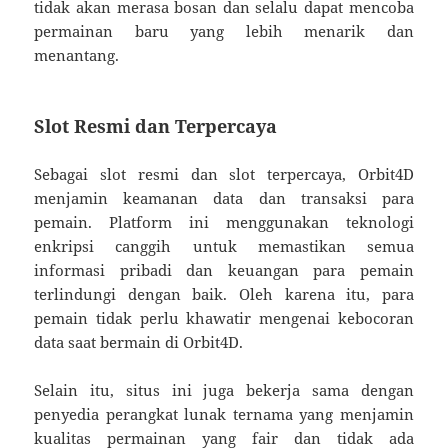
tidak akan merasa bosan dan selalu dapat mencoba
permainan baru yang lebih menarik dan
menantang.
Slot Resmi dan Terpercaya
Sebagai slot resmi dan slot terpercaya, Orbit4D
menjamin keamanan data dan transaksi para
pemain. Platform ini menggunakan teknologi
enkripsi canggih untuk memastikan semua
informasi pribadi dan keuangan para pemain
terlindungi dengan baik. Oleh karena itu, para
pemain tidak perlu khawatir mengenai kebocoran
data saat bermain di Orbit4D.
Selain itu, situs ini juga bekerja sama dengan
penyedia perangkat lunak ternama yang menjamin
kualitas permainan yang fair dan tidak ada