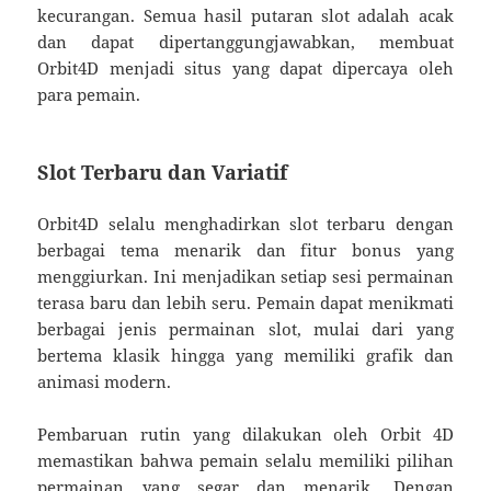
kecurangan. Semua hasil putaran slot adalah acak
dan dapat dipertanggungjawabkan, membuat
Orbit4D menjadi situs yang dapat dipercaya oleh
para pemain.
Slot Terbaru dan Variatif
Orbit4D selalu menghadirkan slot terbaru dengan
berbagai tema menarik dan fitur bonus yang
menggiurkan. Ini menjadikan setiap sesi permainan
terasa baru dan lebih seru. Pemain dapat menikmati
berbagai jenis permainan slot, mulai dari yang
bertema klasik hingga yang memiliki grafik dan
animasi modern.
Pembaruan rutin yang dilakukan oleh Orbit 4D
memastikan bahwa pemain selalu memiliki pilihan
permainan yang segar dan menarik. Dengan