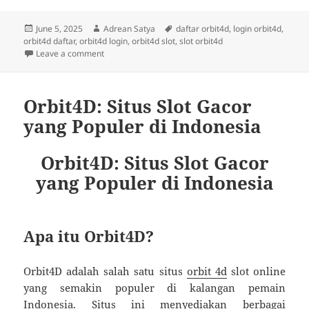
Posted
Author
Tags
June 5, 2025
Adrean Satya
daftar orbit4d
,
login orbit4d
,
on
orbit4d daftar
,
orbit4d login
,
orbit4d slot
,
slot orbit4d
on Mengenal Situs Slot Gacor Orbit4D: Pilihan Tepat 
Leave a comment
Orbit4D: Situs Slot Gacor
yang Populer di Indonesia
Orbit4D: Situs Slot Gacor
yang Populer di Indonesia
Apa itu Orbit4D?
Orbit4D adalah salah satu situs
orbit 4d
slot online
yang semakin populer di kalangan pemain
Indonesia. Situs ini menyediakan berbagai