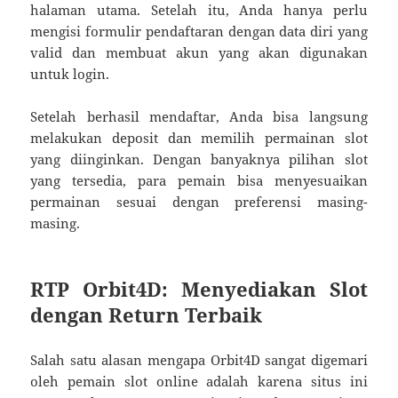
halaman utama. Setelah itu, Anda hanya perlu
mengisi formulir pendaftaran dengan data diri yang
valid dan membuat akun yang akan digunakan
untuk login.
Setelah berhasil mendaftar, Anda bisa langsung
melakukan deposit dan memilih permainan slot
yang diinginkan. Dengan banyaknya pilihan slot
yang tersedia, para pemain bisa menyesuaikan
permainan sesuai dengan preferensi masing-
masing.
RTP Orbit4D: Menyediakan Slot
dengan Return Terbaik
Salah satu alasan mengapa Orbit4D sangat digemari
oleh pemain slot online adalah karena situs ini