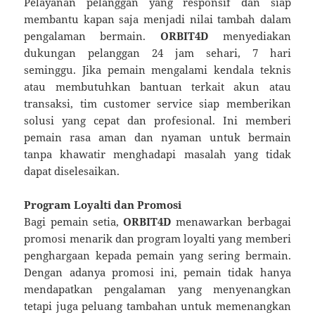
Pelayanan pelanggan yang responsif dan siap
membantu kapan saja menjadi nilai tambah dalam
pengalaman bermain.
ORBIT4D
menyediakan
dukungan pelanggan 24 jam sehari, 7 hari
seminggu. Jika pemain mengalami kendala teknis
atau membutuhkan bantuan terkait akun atau
transaksi, tim customer service siap memberikan
solusi yang cepat dan profesional. Ini memberi
pemain rasa aman dan nyaman untuk bermain
tanpa khawatir menghadapi masalah yang tidak
dapat diselesaikan.
Program Loyalti dan Promosi
Bagi pemain setia,
ORBIT4D
menawarkan berbagai
promosi menarik dan program loyalti yang memberi
penghargaan kepada pemain yang sering bermain.
Dengan adanya promosi ini, pemain tidak hanya
mendapatkan pengalaman yang menyenangkan
tetapi juga peluang tambahan untuk memenangkan