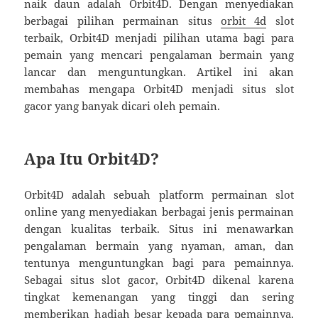
naik daun adalah Orbit4D. Dengan menyediakan
berbagai pilihan permainan situs
orbit 4d
slot
terbaik, Orbit4D menjadi pilihan utama bagi para
pemain yang mencari pengalaman bermain yang
lancar dan menguntungkan. Artikel ini akan
membahas mengapa Orbit4D menjadi situs slot
gacor yang banyak dicari oleh pemain.
Apa Itu Orbit4D?
Orbit4D adalah sebuah platform permainan slot
online yang menyediakan berbagai jenis permainan
dengan kualitas terbaik. Situs ini menawarkan
pengalaman bermain yang nyaman, aman, dan
tentunya menguntungkan bagi para pemainnya.
Sebagai situs slot gacor, Orbit4D dikenal karena
tingkat kemenangan yang tinggi dan sering
memberikan hadiah besar kepada para pemainnya.