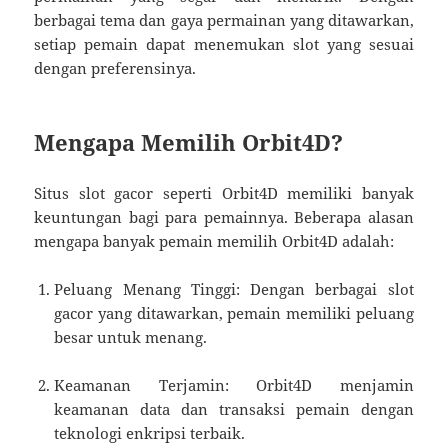
berbagai tema dan gaya permainan yang ditawarkan,
setiap pemain dapat menemukan slot yang sesuai
dengan preferensinya.
Mengapa Memilih Orbit4D?
Situs slot gacor seperti Orbit4D memiliki banyak
keuntungan bagi para pemainnya. Beberapa alasan
mengapa banyak pemain memilih Orbit4D adalah:
Peluang Menang Tinggi: Dengan berbagai slot
gacor yang ditawarkan, pemain memiliki peluang
besar untuk menang.
Keamanan Terjamin: Orbit4D menjamin
keamanan data dan transaksi pemain dengan
teknologi enkripsi terbaik.