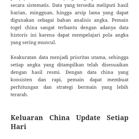
secara sistematis. Data yang tersedia meliputi hasil
harian, mingguan, hingga arsip lama yang dapat
digunakan sebagai bahan analisis angka. Pemain
togel china sangat terbantu dengan adanya data
historis ini karena dapat mempelajari pola angka
yang sering muncul.
Keakuratan data menjadi prioritas utama, sehingga
setiap angka yang ditampilkan telah disesuaikan
dengan hasil resmi. Dengan data china yang
konsisten dan rapi, pemain dapat membuat
perhitungan dan strategi bermain yang lebih
terarah.
Keluaran China Update Setiap
Hari