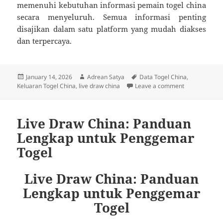
memenuhi kebutuhan informasi pemain togel china
secara menyeluruh. Semua informasi penting
disajikan dalam satu platform yang mudah diakses
dan terpercaya.
Posted
Author
Tags
January 14, 2026
Adrean Satya
Data Togel China
,
on
on Togel Chin
Keluaran Togel China
,
live draw china
Leave a comment
Live Draw China: Panduan
Lengkap untuk Penggemar
Togel
Live Draw China: Panduan
Lengkap untuk Penggemar
Togel