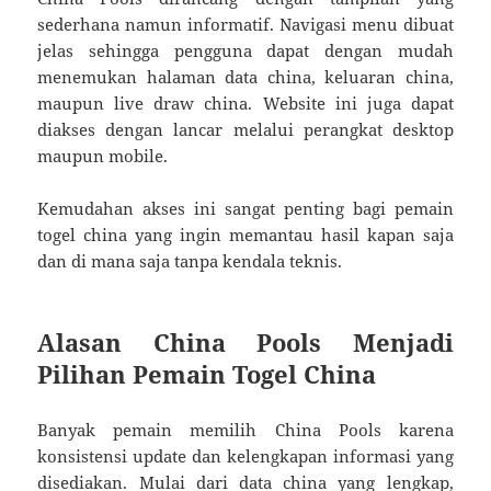
sederhana namun informatif. Navigasi menu dibuat
jelas sehingga pengguna dapat dengan mudah
menemukan halaman data china, keluaran china,
maupun live draw china. Website ini juga dapat
diakses dengan lancar melalui perangkat desktop
maupun mobile.
Kemudahan akses ini sangat penting bagi pemain
togel china yang ingin memantau hasil kapan saja
dan di mana saja tanpa kendala teknis.
Alasan China Pools Menjadi
Pilihan Pemain Togel China
Banyak pemain memilih China Pools karena
konsistensi update dan kelengkapan informasi yang
disediakan. Mulai dari data china yang lengkap,