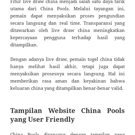
Fitur live draw china menjadi salah satu daya tarik
utama dari China Pools. Melalui tayangan ini,
pemain dapat menyaksikan proses pengundian
secara langsung dan real time. Transparansi yang
ditawarkan oleh live draw china meningkatkan
kepercayaan pengguna terhadap hasil yang
ditampilkan.
Dengan adanya live draw, pemain togel china tidak
hanya melihat hasil akhir, tetapi juga dapat
menyaksikan prosesnya secara langsung. Hal ini
memberikan rasa aman dan keyakinan bahwa
keluaran china yang ditampilkan benar-benar valid.
Tampilan Website China Pools
yang User Friendly
China Pools dirancang dengan tampilan yang