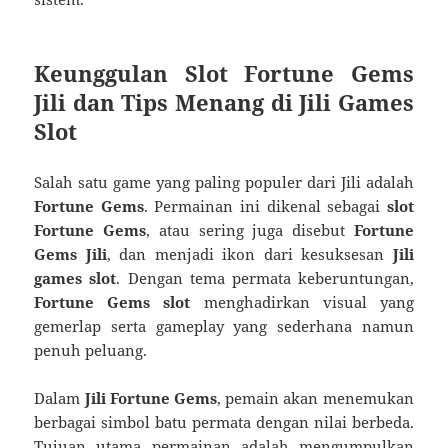
Keunggulan Slot Fortune Gems
Jili dan Tips Menang di Jili Games
Slot
Salah satu game yang paling populer dari Jili adalah
Fortune Gems
. Permainan ini dikenal sebagai
slot
Fortune Gems
, atau sering juga disebut
Fortune
Gems Jili
, dan menjadi ikon dari kesuksesan
Jili
games slot
. Dengan tema permata keberuntungan,
Fortune Gems slot
menghadirkan visual yang
gemerlap serta gameplay yang sederhana namun
penuh peluang.
Dalam
Jili Fortune Gems
, pemain akan menemukan
berbagai simbol batu permata dengan nilai berbeda.
Tujuan utama permainan adalah mengumpulkan