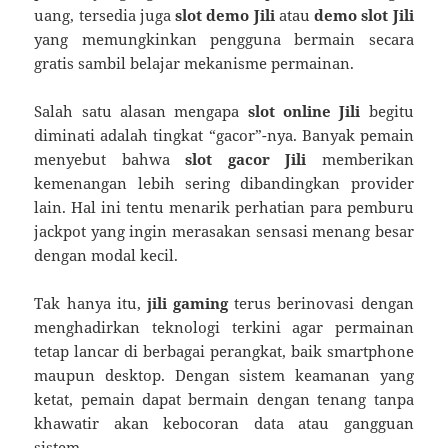
uang, tersedia juga
slot demo Jili
atau
demo slot Jili
yang memungkinkan pengguna bermain secara
gratis sambil belajar mekanisme permainan.
Salah satu alasan mengapa
slot online Jili
begitu
diminati adalah tingkat “gacor”-nya. Banyak pemain
menyebut bahwa
slot gacor Jili
memberikan
kemenangan lebih sering dibandingkan provider
lain. Hal ini tentu menarik perhatian para pemburu
jackpot yang ingin merasakan sensasi menang besar
dengan modal kecil.
Tak hanya itu,
jili gaming
terus berinovasi dengan
menghadirkan teknologi terkini agar permainan
tetap lancar di berbagai perangkat, baik smartphone
maupun desktop. Dengan sistem keamanan yang
ketat, pemain dapat bermain dengan tenang tanpa
khawatir akan kebocoran data atau gangguan
sistem.