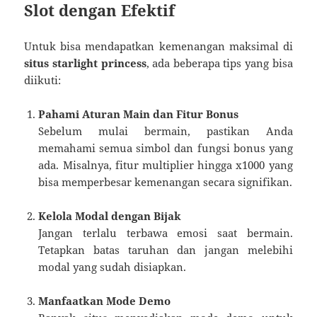
Slot dengan Efektif
Untuk bisa mendapatkan kemenangan maksimal di
situs starlight princess
, ada beberapa tips yang bisa
diikuti:
Pahami Aturan Main dan Fitur Bonus
Sebelum mulai bermain, pastikan Anda
memahami semua simbol dan fungsi bonus yang
ada. Misalnya, fitur multiplier hingga x1000 yang
bisa memperbesar kemenangan secara signifikan.
Kelola Modal dengan Bijak
Jangan terlalu terbawa emosi saat bermain.
Tetapkan batas taruhan dan jangan melebihi
modal yang sudah disiapkan.
Manfaatkan Mode Demo