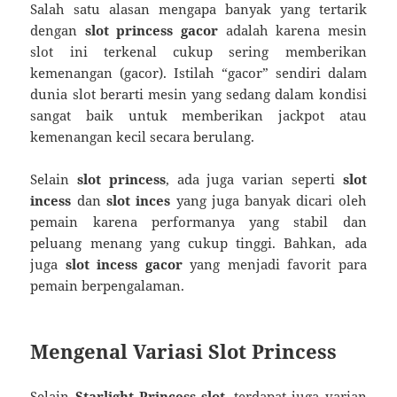
Salah satu alasan mengapa banyak yang tertarik
dengan
slot princess gacor
adalah karena mesin
slot ini terkenal cukup sering memberikan
kemenangan (gacor). Istilah “gacor” sendiri dalam
dunia slot berarti mesin yang sedang dalam kondisi
sangat baik untuk memberikan jackpot atau
kemenangan kecil secara berulang.
Selain
slot princess
, ada juga varian seperti
slot
incess
dan
slot inces
yang juga banyak dicari oleh
pemain karena performanya yang stabil dan
peluang menang yang cukup tinggi. Bahkan, ada
juga
slot incess gacor
yang menjadi favorit para
pemain berpengalaman.
Mengenal Variasi Slot Princess
Selain
Starlight Princess slot
, terdapat juga varian