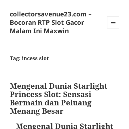
collectorsavenue23.com –
Bocoran RTP Slot Gacor
Malam Ini Maxwin
MENU
AND
WIDGETS
Tag:
incess slot
Mengenal Dunia Starlight
Princess Slot: Sensasi
Bermain dan Peluang
Menang Besar
Mengenal Dunia Starlight