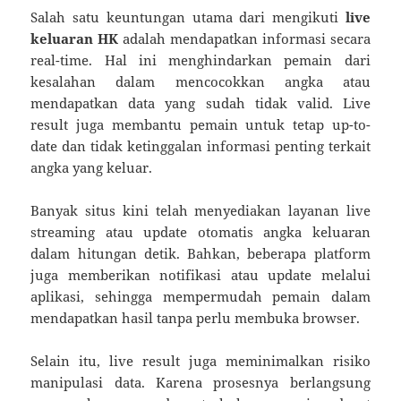
Salah satu keuntungan utama dari mengikuti
live
keluaran HK
adalah mendapatkan informasi secara
real-time. Hal ini menghindarkan pemain dari
kesalahan dalam mencocokkan angka atau
mendapatkan data yang sudah tidak valid. Live
result juga membantu pemain untuk tetap up-to-
date dan tidak ketinggalan informasi penting terkait
angka yang keluar.
Banyak situs kini telah menyediakan layanan live
streaming atau update otomatis angka keluaran
dalam hitungan detik. Bahkan, beberapa platform
juga memberikan notifikasi atau update melalui
aplikasi, sehingga mempermudah pemain dalam
mendapatkan hasil tanpa perlu membuka browser.
Selain itu, live result juga meminimalkan risiko
manipulasi data. Karena prosesnya berlangsung