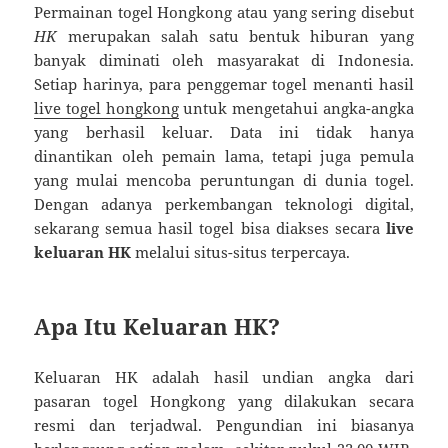
Permainan togel Hongkong atau yang sering disebut
HK
merupakan salah satu bentuk hiburan yang
banyak diminati oleh masyarakat di Indonesia.
Setiap harinya, para penggemar togel menanti hasil
live togel hongkong
untuk mengetahui angka-angka
yang berhasil keluar. Data ini tidak hanya
dinantikan oleh pemain lama, tetapi juga pemula
yang mulai mencoba peruntungan di dunia togel.
Dengan adanya perkembangan teknologi digital,
sekarang semua hasil togel bisa diakses secara
live
keluaran HK
melalui situs-situs terpercaya.
Apa Itu Keluaran HK?
Keluaran HK adalah hasil undian angka dari
pasaran togel Hongkong yang dilakukan secara
resmi dan terjadwal. Pengundian ini biasanya