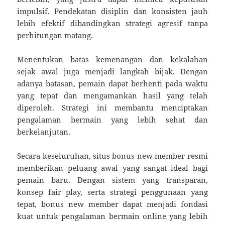
impulsif. Pendekatan disiplin dan konsisten jauh
lebih efektif dibandingkan strategi agresif tanpa
perhitungan matang.
Menentukan batas kemenangan dan kekalahan
sejak awal juga menjadi langkah bijak. Dengan
adanya batasan, pemain dapat berhenti pada waktu
yang tepat dan mengamankan hasil yang telah
diperoleh. Strategi ini membantu menciptakan
pengalaman bermain yang lebih sehat dan
berkelanjutan.
Secara keseluruhan, situs bonus new member resmi
memberikan peluang awal yang sangat ideal bagi
pemain baru. Dengan sistem yang transparan,
konsep fair play, serta strategi penggunaan yang
tepat, bonus new member dapat menjadi fondasi
kuat untuk pengalaman bermain online yang lebih