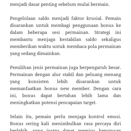
menjadi dasar penting sebelum mulai bermain.
Pengelolaan saldo menjadi faktor krusial. Pemain
disarankan untuk membagi penggunaan bonus ke
dalam beberapa sesi permainan. Strategi ini
membantu menjaga kestabilan saldo sekaligus
memberikan waktu untuk membaca pola permainan
yang sedang dimainkan.
Pemilihan jenis permainan juga berpengaruh besar.
Permainan dengan alur stabil dan peluang menang
yang konsisten lebih disarankan untuk
memanfaatkan bonus new member. Dengan cara
ini, bonus dapat bertahan lebih lama dan
meningkatkan potensi pencapaian target.
Selain itu, pemain perlu menjaga kontrol emosi.
Bonus sering kali menimbulkan rasa percaya diri
berlebih, yang justru dapat memicu keputusan