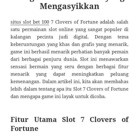
Mengasyikkan
situs slot bet 100
7 Clovers of Fortune adalah salah
satu permainan slot online yang sangat populer di
kalangan pecinta judi digital. Dengan tema
keberuntungan yang khas dan grafis yang menarik,
game ini berhasil menarik perhatian banyak pemain
dari berbagai penjuru dunia. Slot ini menawarkan
sensasi bermain yang seru dengan berbagai fitur
menarik yang dapat meningkatkan peluang
kemenangan. Dalam artikel ini, kita akan membahas
lebih dalam tentang apa itu Slot 7 Clovers of Fortune
dan mengapa game ini layak untuk dicoba.
Fitur Utama Slot 7 Clovers of
Fortune