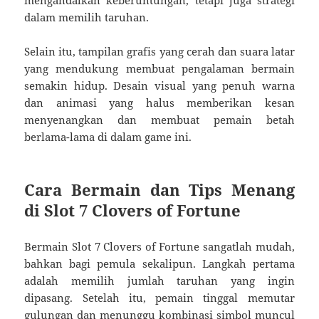
mengandalkan keberuntungan, tetapi juga strategi
dalam memilih taruhan.
Selain itu, tampilan grafis yang cerah dan suara latar
yang mendukung membuat pengalaman bermain
semakin hidup. Desain visual yang penuh warna
dan animasi yang halus memberikan kesan
menyenangkan dan membuat pemain betah
berlama-lama di dalam game ini.
Cara Bermain dan Tips Menang
di Slot 7 Clovers of Fortune
Bermain Slot 7 Clovers of Fortune sangatlah mudah,
bahkan bagi pemula sekalipun. Langkah pertama
adalah memilih jumlah taruhan yang ingin
dipasang. Setelah itu, pemain tinggal memutar
gulungan dan menunggu kombinasi simbol muncul