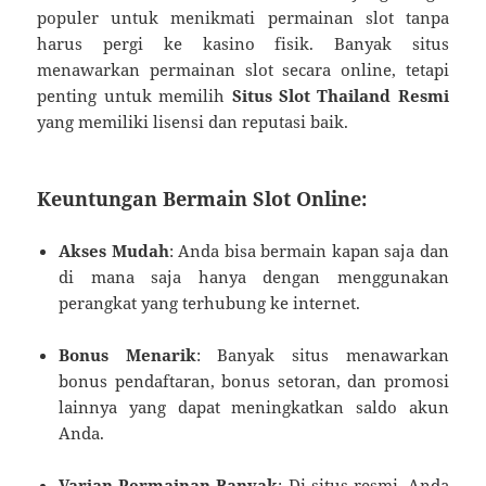
populer untuk menikmati permainan slot tanpa
harus pergi ke kasino fisik. Banyak situs
menawarkan permainan slot secara online, tetapi
penting untuk memilih
Situs Slot Thailand Resmi
yang memiliki lisensi dan reputasi baik.
Keuntungan Bermain Slot Online:
Akses Mudah
: Anda bisa bermain kapan saja dan
di mana saja hanya dengan menggunakan
perangkat yang terhubung ke internet.
Bonus Menarik
: Banyak situs menawarkan
bonus pendaftaran, bonus setoran, dan promosi
lainnya yang dapat meningkatkan saldo akun
Anda.
Varian Permainan Banyak
: Di situs resmi, Anda