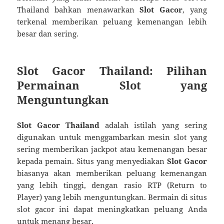
Thailand bahkan menawarkan
Slot Gacor
, yang
terkenal memberikan peluang kemenangan lebih
besar dan sering.
Slot Gacor Thailand: Pilihan
Permainan Slot yang
Menguntungkan
Slot Gacor Thailand
adalah istilah yang sering
digunakan untuk menggambarkan mesin slot yang
sering memberikan jackpot atau kemenangan besar
kepada pemain. Situs yang menyediakan
Slot Gacor
biasanya akan memberikan peluang kemenangan
yang lebih tinggi, dengan rasio RTP (Return to
Player) yang lebih menguntungkan. Bermain di situs
slot gacor ini dapat meningkatkan peluang Anda
untuk menang besar.