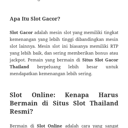
Apa Itu Slot Gacor?
Slot Gacor
adalah mesin slot yang memiliki tingkat
kemenangan yang lebih tinggi dibandingkan mesin
slot lainnya. Mesin slot ini biasanya memiliki RTP
yang lebih baik, dan sering memberikan bonus atau
jackpot. Pemain yang bermain di
Situs Slot Gacor
Thailand
berpeluang lebih besar untuk
mendapatkan kemenangan lebih sering.
Slot Online: Kenapa Harus
Bermain di Situs Slot Thailand
Resmi?
Bermain di
Slot Online
adalah cara yang sangat