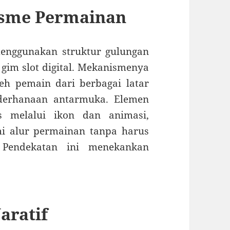
isme Permainan
enggunakan struktur gulungan
gim slot digital. Mekanismenya
h pemain dari berbagai latar
ederhanaan antarmuka. Elemen
as melalui ikon dan animasi,
i alur permainan tanpa harus
 Pendekatan ini menekankan
aratif