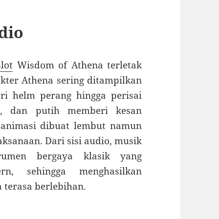
dio
lot
Wisdom of Athena terletak
akter Athena sering ditampilkan
ri helm perang hingga perisai
u, dan putih memberi kesan
 animasi dibuat lembut namun
aksanaan. Dari sisi audio, musik
trumen bergaya klasik yang
n, sehingga menghasilkan
 terasa berlebihan.