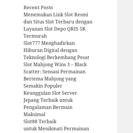
Recent Posts
Menemukan Link Slot Resmi
dan Situs Slot Terbaru dengan
Layanan Slot Depo QRIS 5K
Termurah
Slot777 Menghadirkan
Hiburan Digital dengan
Teknologi Berkembang Pesat
Slot Mahjong Wins 3 – Black
Scatter: Sensasi Permainan
Bertema Mahjong yang
Semakin Populer
Keunggulan Slot Server
Jepang Terbaik untuk
Pengalaman Bermain
Maksimal
Slot88 Terbaik
untuk Menikmati Permainan