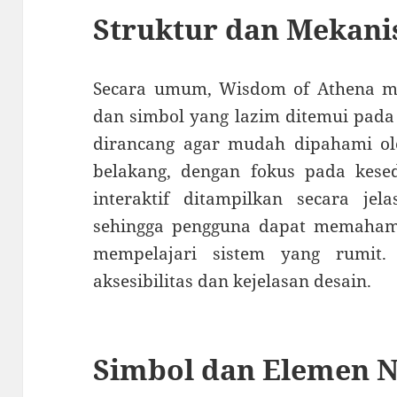
Struktur dan Mekan
Secara umum, Wisdom of Athena m
dan simbol yang lazim ditemui pada 
dirancang agar mudah dipahami ole
belakang, dengan fokus pada kes
interaktif ditampilkan secara jel
sehingga pengguna dapat memaham
mempelajari sistem yang rumit.
aksesibilitas dan kejelasan desain.
Simbol dan Elemen N