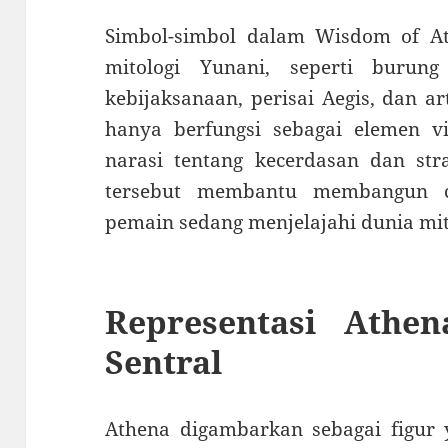
Simbol-simbol dalam Wisdom of Ath
mitologi Yunani, seperti buru
kebijaksanaan, perisai Aegis, dan ar
hanya berfungsi sebagai elemen vi
narasi tentang kecerdasan dan stra
tersebut membantu membangun ce
pemain sedang menjelajahi dunia mi
Representasi Athe
Sentral
Athena digambarkan sebagai figur 