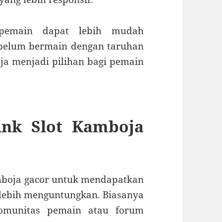
 pemain dapat lebih mudah
belum bermain dengan taruhan
oja menjadi pilihan bagi pemain
nk Slot Kamboja
mboja gacor untuk mendapatkan
lebih menguntungkan. Biasanya
 komunitas pemain atau forum