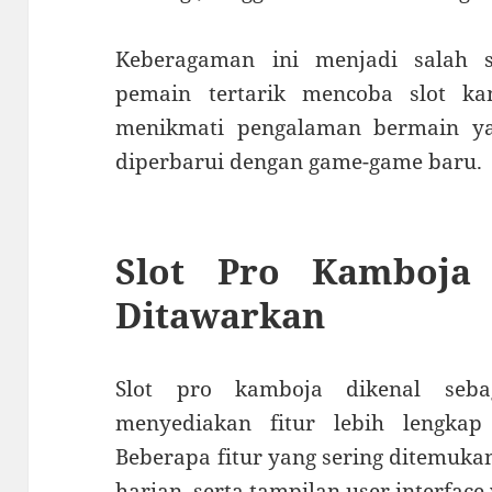
Keberagaman ini menjadi salah 
pemain tertarik mencoba slot k
menikmati pengalaman bermain ya
diperbarui dengan game-game baru.
Slot Pro Kamboja
Ditawarkan
Slot pro kamboja dikenal seba
menyediakan fitur lebih lengkap
Beberapa fitur yang sering ditemuka
harian, serta tampilan user interface 