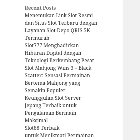
Recent Posts
Menemukan Link Slot Resmi
dan Situs Slot Terbaru dengan
Layanan Slot Depo QRIS 5K
Termurah
Slot777 Menghadirkan
Hiburan Digital dengan
Teknologi Berkembang Pesat
Slot Mahjong Wins 3 – Black
Scatter: Sensasi Permainan
Bertema Mahjong yang
Semakin Populer
Keunggulan Slot Server
Jepang Terbaik untuk
Pengalaman Bermain
Maksimal
Slot88 Terbaik
untuk Menikmati Permainan