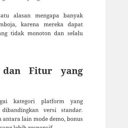
satu alasan mengapa banyak
amboja, karena mereka dapat
ng tidak monoton dan selalu
 dan Fitur yang
gai kategori platform yang
 dibandingkan versi standar.
n antara lain mode demo, bonus
yang lebih responsif.