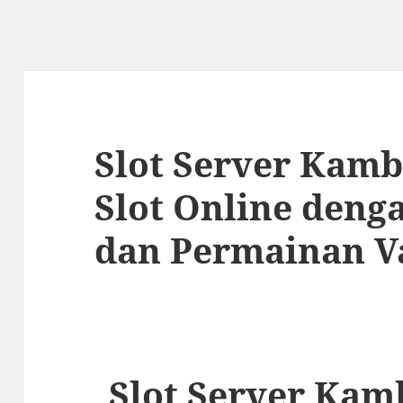
Slot Server Kamb
Slot Online deng
dan Permainan Va
Slot Server Kam