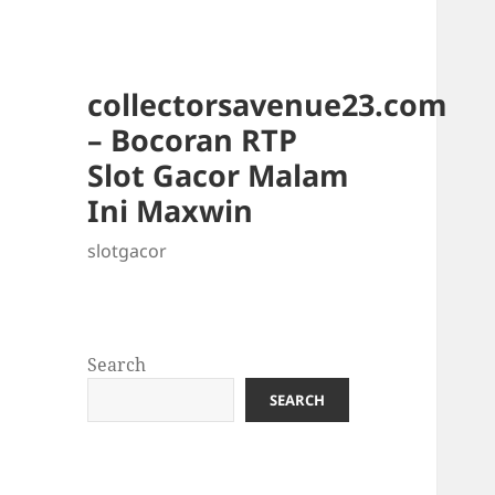
collectorsavenue23.com
– Bocoran RTP
Slot Gacor Malam
Ini Maxwin
slotgacor
Search
SEARCH