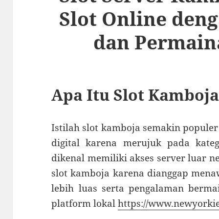
Slot Online den
dan Permaina
Apa Itu Slot Kamboj
Istilah slot kamboja semakin popule
digital karena merujuk pada kateg
dikenal memiliki akses server luar 
slot kamboja karena dianggap mena
lebih luas serta pengalaman berma
platform lokal
https://www.newyorki